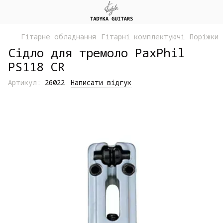
Гітарне обладнання
Гітарні комплектуючі
Поріжки 
Сідло для тремоло PaxPhil
PS118 CR
Артикул:
26022
Написати відгук