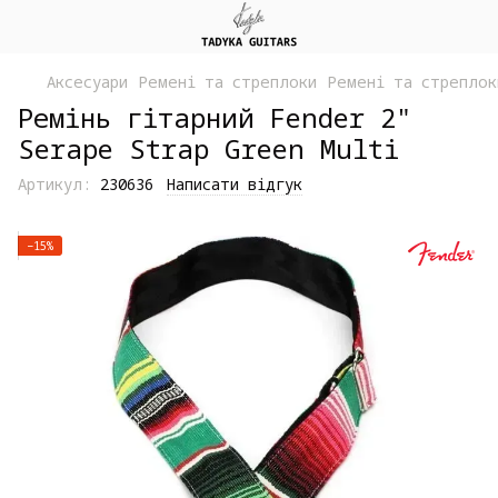
Аксесуари
Ремені та стреплоки
Ремені та стреплок
Ремінь гітарний Fender 2"
Serape Strap Green Multi
Артикул:
230636
Написати відгук
−15%