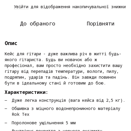
Увійти
для відображення накопичувальної знижки
%
До обраного
Порівняти
Опис
Кейс для гітари - дуже важлива річ в житті будь-
якого гітариста. Будь ви новачок або ж
професіонал, вам просто необхідно захистити вашу
гітару від перепадів температури, вологи, пилу,
подряпин, ударів та падінь. Він завжди повинен
бути в ідеальному стані й готовим до бою.
Характеристики:
Дуже легка конструкція (вага кейса від 2,5 кг).
Обшивка з міцного водонепроникного матеріалу
Rok Tex
Поролонове ущільнення 5 мм
Внутрішнє покриття з чорного оксамиту