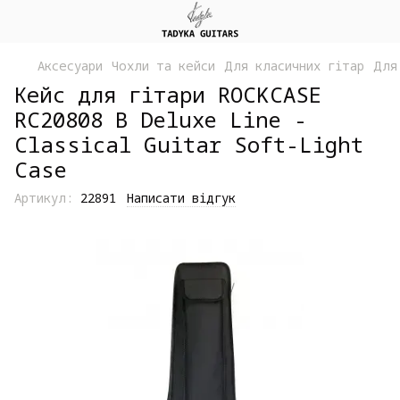
Аксесуари
Чохли та кейси
Для класичних гітар
Для
Кейс для гітари ROCKCASE
RC20808 B Deluxe Line -
Classical Guitar Soft-Light
Case
Артикул:
22891
Написати відгук