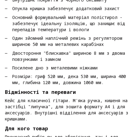
Опукла кришка забезпечує додатковий захист
Основний формувальний матеріал полістирол -
забезпечує ідеальну ізоляцію, що захищає від
перепадів температури і вологи
Один зйомний наплічний ремінь з регулятором
шириною 50 мм на металевих карабінах
Двостороння "блискавка" шириною 8 мм з двома
повзунками і замком
Посилене дно з металевими ніжками
Розміри: гриф 520 мм, дека 530 мм, ширина 400
мм, глибина 120 мм, довжина 1060 мм.
Відмінності та переваги
Кейс для класичної гітари. М'яка ручка, кишеня на
застібці "липучка", для зошита формату А4 і для
аксесуарів. Внутрішні відділення для аксесуарів з
кришками.
Для кого товар
Прекрасний вибір як для зберігання, так і для