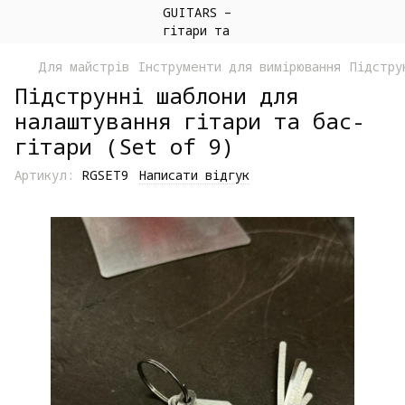
Для майстрів
Інструменти для вимірювання
Підстру
Підструнні шаблони для
налаштування гітари та бас-
гітари (Set of 9)
Артикул:
RGSET9
Написати відгук