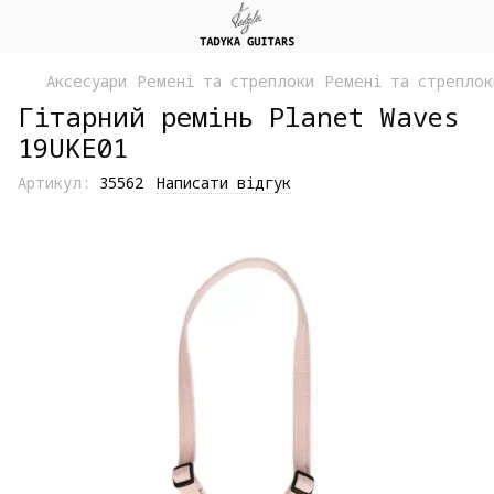
Аксесуари
Ремені та стреплоки
Ремені та стреплок
Гітарний ремінь Planet Waves
19UKE01
Артикул:
35562
Написати відгук