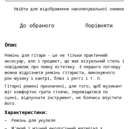
Увійти
для відображення накопичувальної знижки
%
До обраного
Порівняти
Опис
Ремінь для гітари - це не тільки практичний
аксесуар, але і предмет, що має візуальний стиль і
повідомляє про певну естетику. З першого погляду
можна відрізнити ремінь гітариста, виконуючого
рок-музику і кантрі, блюз і реггі і т. п.
Гітарні ремені призначені, для того, щоб музикант
міг комфортно грати стоячи, переміщатися по
сцені, відпускати інструмент, не боячись впустити
його.
Характеристики:
Ремінь для укулеле
М'який і міцний екологічний матеріал з