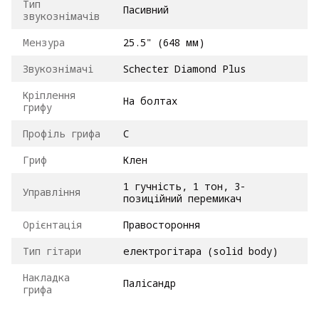
Тип
Пасивний
звукознімачів
Мензура
25.5" (648 мм)
Звукознімачі
Schecter Diamond Plus
Кріплення
На болтах
грифу
Профіль грифа
С
Гриф
Клен
1 гучність, 1 тон, 3-
Управління
позиційний перемикач
Орієнтація
Правостороння
Тип гітари
електрогітара (solid body)
Накладка
Палісандр
грифа