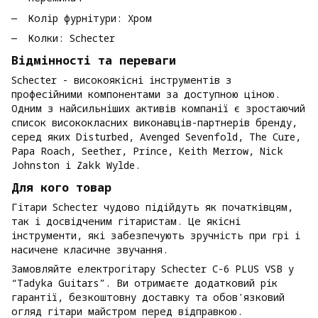
Колір фурнітури: Хром
Колки: Schecter
Відмінності та переваги
Schecter - високоякісні інструментів з
професійними компонентами за доступною ціною.
Одним з найсильніших активів компанії є зростаючий
список висококласних виконавців-партнерів бренду,
серед яких Disturbed, Avenged Sevenfold, The Cure,
Papa Roach, Seether, Prince, Keith Merrow, Nick
Johnston і Zakk Wylde.
Для кого товар
Гітари Schecter чудово підійдуть як початківцям,
так і досвідченим гітаристам. Це якісні
інструменти, які забезпечують зручність при грі і
насичене класичне звучання.
Замовляйте електрогітару Schecter C-6 PLUS VSB у
“Tadyka Guitars”. Ви отримаєте додатковий рік
гарантії, безкоштовну доставку та обов'язковий
огляд гітари майстром перед відправкою.