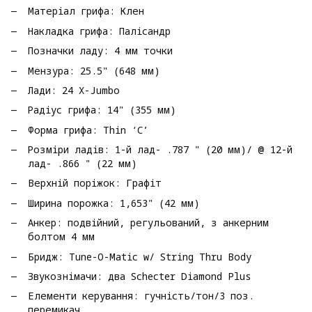
Матеріал грифа: Клен
Накладка грифа: Палісандр
Позначки ладу: 4 мм точки
Мензура: 25.5" (648 мм)
Лади: 24 X-Jumbo
Радіус грифа: 14" (355 мм)
Форма грифа: Thin ‘C’
Розміри ладів: 1-й лад- .787 " (20 мм)/ @ 12-й
лад- .866 " (22 мм)
Верхній поріжок: Графіт
Ширина порожка: 1,653" (42 мм)
Анкер: подвійний, регульований, з анкерним
болтом 4 мм
Бридж: Tune-O-Matic w/ String Thru Body
Звукознімачи: два Schecter Diamond Plus
Елементи керування: гучність/тон/3 поз.
перемикач