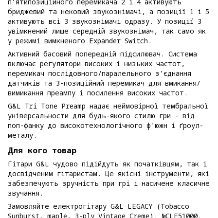
п’ятипозиційного перемикача 2 і 4 активують
бриджевий та нековий звукознімачі, а позиції 1 і 5
активують всі 3 звукознімачі одразу. У позиції 3
увімкнений лише середній звукознімач, так само як
у режимі вимкненого Expander Switch.
Активний басовий попередній підсилювач. Система
включає регулятори високих і низьких частот,
перемикач послідовного/паралельного з’єднання
датчиків та 3-позиційний перемикач для вмикання/
вимикання преампу і посилення високих частот.
G&L Tri Tone Preamp надає неймовірної тембральної
універсальности для будь-якого стилю гри - від
поп-фанку до високотехнологічного ф'южн і ґроул-
металу.
Для кого товар
Гітари G&L чудово підійдуть як початківцям, так і
досвідченим гітаристам. Це якісні інструменти, які
забезпечують зручність при грі і насичене класичне
звучання.
Замовляйте електрогітару G&L LEGACY (Tobacco
Sunburst, maple, 3-ply Vintage Creme). №CLF51000.