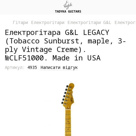
Гітари
Електрогітари
Електрогітари G&L
Електрог
Електрогітара G&L LEGACY
(Tobacco Sunburst, maple, 3-
ply Vintage Creme).
№CLF51000. Made in USA
Артикул:
4935
Написати відгук