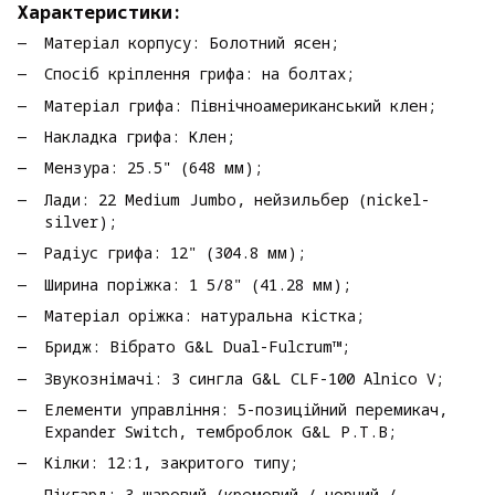
Характеристики:
Матеріал корпусу: Болотний ясен;
Спосіб кріплення грифа: на болтах;
Матеріал грифа: Північноамериканський клен;
Накладка грифа: Клен;
Мензура: 25.5" (648 мм);
Лади: 22 Medium Jumbo, нейзильбер (nickel-
silver);
Радіус грифа: 12" (304.8 мм);
Ширина поріжка: 1 5/8" (41.28 мм);
Матеріал оріжка: натуральна кістка;
Бридж: Вібрато G&L Dual-Fulcrum™;
Звукознімачі: 3 сингла G&L CLF-100 Alnico V;
Елементи управління: 5-позиційний перемикач,
Expander Switch, темброблок G&L P.T.B;
Кілки: 12:1, закритого типу;
Пікгард: 3-шаровий (кремовий / чорний /