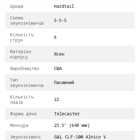
Бридж
Hardtail
Схема
S-S-S
звукознімачів
Кількість
6
струн
Матеріал
Ясен
корпусу
Виробництво
США
Тип
Пасивний
звукознімачів
Кількість
22
ладів
Форма деки
Telecaster
Мензура
25.5" (648 мм)
Звукознімачі
G&L CLF-100 Alnico V