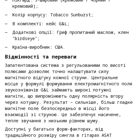
кремовий);
Колір корпусу: Tobacco Sunburst;
В комплекті: кейс G&L;
Додаткові опції: Гриф пропитаний маслом, клен
"birdseye";
Країна-виробник: США.
Відмінності та переваги
Запатентована система з регульованими по висоті
полюсами дозволяє точно налаштувати силу
магнітного відгуку кожної струни. Центральне
місце у формулі формування електромагнітного поля
звукознімачів G&L займають широкі потужні
магніти, що випромінюють одну полярність вгору
через котушку. Результат – сильніше, більш гладке
магнітне поле безпосередньо в місці його
взаємодії зі струною. Це забезпечує насичене,
тепле звучання з низьким рівнем шуму.
Доступні у багатьох форм-факторах, від
традиційного розміру сингла в гітарах ASAT