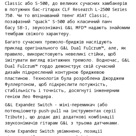
Classic або S-500, до великих сучасних хамбакерів
в потужних бас-гітарах CLF Research L-2500 Series
750. Чи то впізнаваний твенг ASAT Classic,
позафазний “quack” S-500 або класичний панч
басу SB-1, звукознімачі G&L MFD™ надають знайомим
тембрам свіжого характеру.
Багато сучасних тремоло-бриджів наслідують
приклад оригінального G&L Dual Fulcrum™, але, як
правило, використовують невеликі стійки, щоб
імітувати вигляд вінтажних тремоло. Водночас, G&L
Dual Fulcrum™ гордо демонструє свій сучасний
дизайн підкреслений контурною бриджевою
пластиною. Технологія була розроблена Джорджем
Фуллертоном, щоб підкреслити потужність,
стабільність і точність, досягнуті інженерним
генієм Лео Фендера.
G&L Expander Switch - міні-перемикач (або
потенціометр push-pull на інструментах серії
Tribute), що додає дві додаткові комбінації
звукознімачів гітарам G&L з трьома датчиками.
Коли Expander Switch увімкнено, позиції