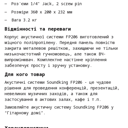
Роз'єми 1/4" Jack, 2 screw pin
Розміри 360 х 200 х 232 мм
Вага 3.2 кг
Відмінності та переваги
Корпус акустичної системи FP206 виготовлений з
міцного поліпропілену. Передня панель повністю
закрита металевою решіткою, захищаючи не тільки
низькочастотний гучномовець, але також ВЧ-
випромінювач. Комплектне настінне кріплення
забезпечує просту і зручну установку.
Для кого товар
Акустичні системи Soundking FP206 - це чудове
рішення для проведення конференцій, презентацій,
невеликих музичних заходів, а також для
застосування в актових залах, кафе і т.п.
Замовляйте акустичну систему Soundking FP206 у
“Гітарному домі”.
Характеристики