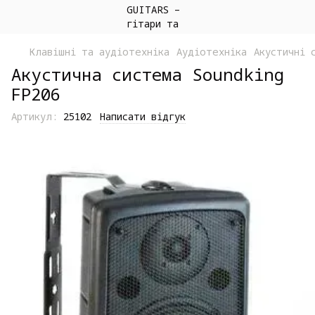
Клавішні та аудіотехніка
Аудіотехніка
Акустичні 
Акустична система Soundking
FP206
Артикул:
25102
Написати відгук