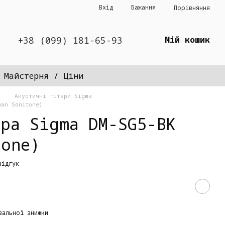
Вхід
Бажання
Порівняння
+38 (099) 181-65-93
Мій кошик
Майстерня / Ціни
Акустичні гітари Sigma
man Sonitone)
ара Sigma DM-SG5-BK
tone)
відгук
вальної знижки