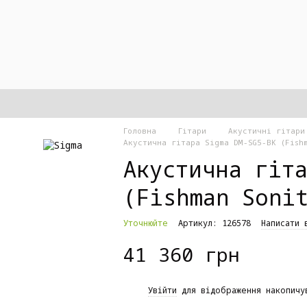
Головна
Гітари
Акустичні гітари
Акустична гітара Sigma DM-SG5-BK (Fish
Акустична гіт
(Fishman Soni
Уточнюйте
Артикул: 126578
Написати 
41 360 грн
%
Увійти
для відображення накопичу