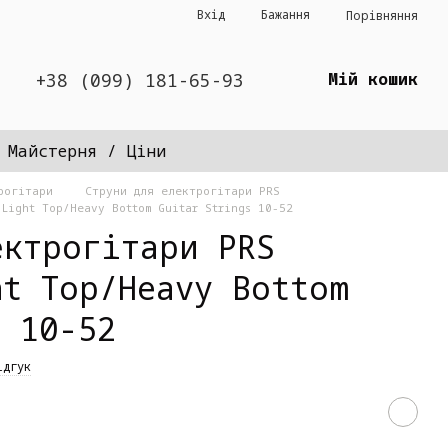
Вхід
Бажання
Порівняння
+38 (099) 181-65-93
Мій кошик
Майстерня / Ціни
рогітари
Струни для електрогітари PRS
Light Top/Heavy Bottom Guitar Strings 10-52
ектрогітари PRS
ht Top/Heavy Bottom
s 10-52
ідгук