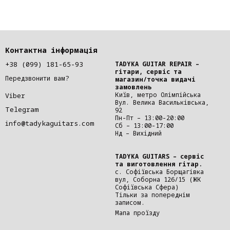
Контактна інформація
+38 (099) 181-65-93
TADYKA GUITAR REPAIR –
гітари, сервіс та
Передзвонити вам?
магазин/точка видачі
замовлень
Київ, метро Олімпійська
Viber
Вул. Велика Васильківська,
Telegram
92
Пн-Пт – 13:00-20:00
info@tadykaguitars.com
Сб – 13:00-17:00
Нд – Вихідний
TADYKA GUITARS – сервіс
та виготовлення гітар.
с. Софіївська Борщагівка
вул, Соборна 126/15 (ЖК
Софіївська Сфера)
Тільки за попереднім
записом.
Мапа проїзду