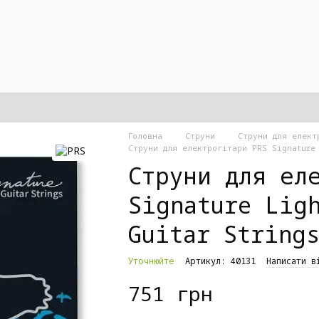
Головна
Струни
Струни для елект
Струни для електрогітари PRS Signature 
Струни для ел
Signature Lig
Guitar String
Уточнюйте
Артикул: 40131
Написати в
751 грн