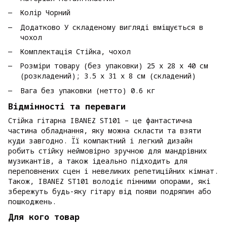
Колір Чорний
Додатково У складеному вигляді вміщується в
чохол
Комплектація Стійка, чохол
Розміри товару (без упаковки) 25 х 28 х 40 см
(розкладений); 3.5 х 31 х 8 см (складений)
Вага без упаковки (нетто) 0.6 кг
Відмінності та переваги
Стійка гітарна IBANEZ ST101 – це фантастична
частина обладнання, яку можна скласти та взяти
куди завгодно. Її компактний і легкий дизайн
робить стійку неймовірно зручною для мандрівних
музикантів, а також ідеально підходить для
переповнених сцен і невеликих репетиційних кімнат.
Також, IBANEZ ST101 володіє пінними опорами, які
збережуть будь-яку гітару від появи подряпин або
пошкоджень.
Для кого товар