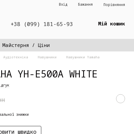
Вхід
Бажання
Порівняння
+38 (099) 181-65-93
Мій кошик
Майстерня / Ціни
Аудіотехніка
Навушники
Навушники Yamaha
AHA YH-E500A WHITE
ідгук
рн
вальної знижки
овити швидко