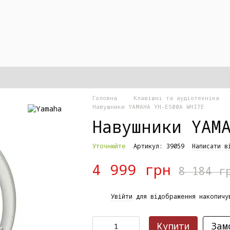
Головна
Клавішні та аудіотехніка
Навушники YAMAHA YH-E500A WHITE
Навушники YAM
Уточнюйте
Артикул: 39059
Написати в
4 999 грн
8 184 г
%
Увійти
для відображення накопичу
Купити
Зам