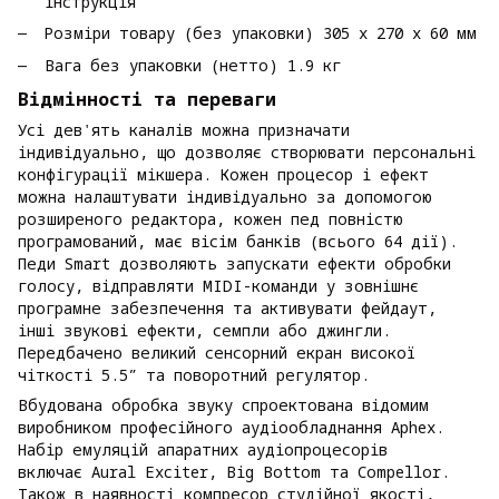
інструкція
Розміри товару (без упаковки) 305 x 270 x 60 мм
Вага без упаковки (нетто) 1.9 кг
Відмінності та переваги
Усі дев'ять каналів можна призначати
індивідуально, що дозволяє створювати персональні
конфігурації мікшера. Кожен процесор і ефект
можна налаштувати індивідуально за допомогою
розширеного редактора, кожен пед повністю
програмований, має вісім банків (всього 64 дії).
Педи Smart дозволяють запускати ефекти обробки
голосу, відправляти MIDI-команди у зовнішнє
програмне забезпечення та активувати фейдаут,
інші звукові ефекти, семпли або джингли.
Передбачено великий сенсорний екран високої
чіткості 5.5” та поворотний регулятор.
Вбудована обробка звуку спроектована відомим
виробником професійного аудіообладнання Aphex.
Набір емуляцій апаратних аудіопроцесорів
включає Aural Exciter, Big Bottom та Compellor.
Також в наявності компресор студійної якості,