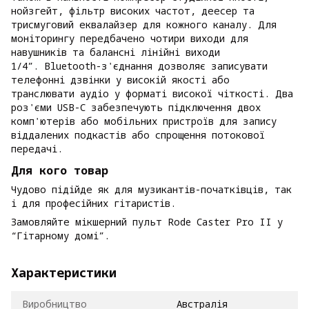
нойзгейт, фільтр високих частот, деесер та
трисмуговий еквалайзер для кожного каналу. Для
моніторингу передбачено чотири виходи для
навушників та балансні лінійні виходи
1/4”. Bluetooth-з'єднання дозволяє записувати
телефонні дзвінки у високій якості або
транслювати аудіо у форматі високої чіткості. Два
роз'єми USB-C забезпечують підключення двох
комп'ютерів або мобільних пристроїв для запису
віддалених подкастів або спрощення потокової
передачі.
Для кого товар
Чудово підійде як для музикантів-початківців, так
і для професійних гітаристів.
Замовляйте мікшерний пульт Rode Caster Pro II у
“Гітарному домі”.
Характеристики
Виробництво
Австралія