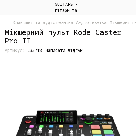
Клавішні та аудіотехніка
Аудіотехніка
Мікшерні п
Мікшерний пульт Rode Caster
Pro II
Артикул:
233718
Написати відгук