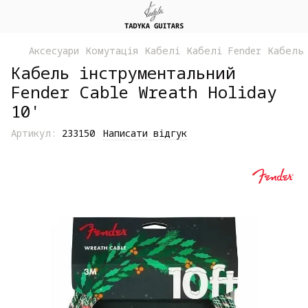
Аксесуари
Комутація
Кабелі
Кабелі Fender
Кабель 
Кабель інструментальний
Fender Cable Wreath Holiday
10'
Артикул:
233150
Написати відгук