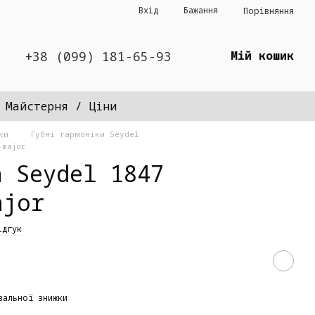
Вхід
Бажання
Порівняння
+38 (099) 181-65-93
Мій кошик
Майстерня / Ціни
ки
Губні гармоніки Seydel
-major
а Seydel 1847
ajor
ідгук
вальної знижки