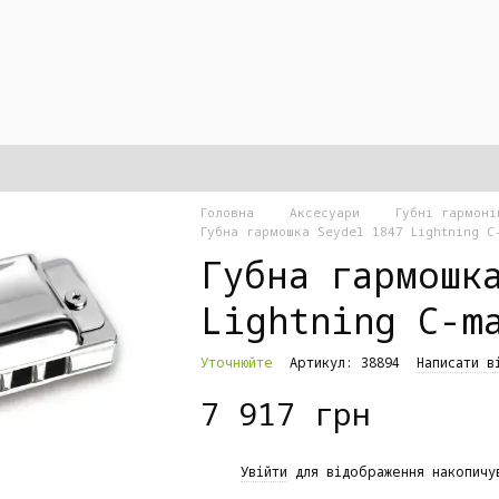
Головна
Аксесуари
Губні гармоні
Губна гармошка Seydel 1847 Lightning C
Губна гармошк
Lightning C-m
Уточнюйте
Артикул: 38894
Написати в
7 917 грн
%
Увійти
для відображення накопичу