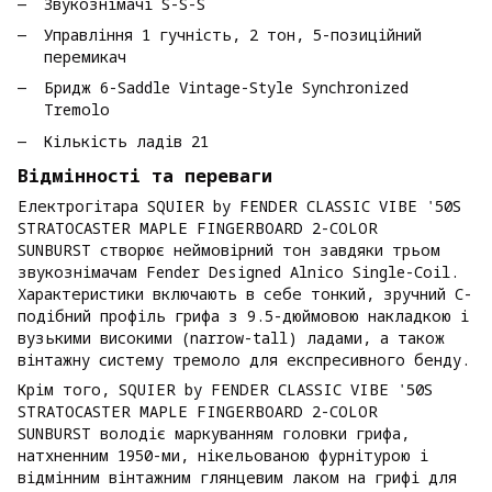
Звукознімачі S-S-S
Управління 1 гучність, 2 тон, 5-позиційний
перемикач
Бридж 6-Saddle Vintage-Style Synchronized
Tremolo
Кількість ладів 21
Відмінності та переваги
Електрогітара SQUIER by FENDER CLASSIC VIBE '50S
STRATOCASTER MAPLE FINGERBOARD 2-COLOR
SUNBURST створює неймовірний тон завдяки трьом
звукознімачам Fender Designed Alnico Single-Coil.
Характеристики включають в себе тонкий, зручний C-
подібний профіль грифа з 9.5-дюймовою накладкою і
вузькими високими (narrow-tall) ладами, а також
вінтажну систему тремоло для експресивного бенду.
Крім того, SQUIER by FENDER CLASSIC VIBE '50S
STRATOCASTER MAPLE FINGERBOARD 2-COLOR
SUNBURST володіє маркуванням головки грифа,
натхненним 1950-ми, нікельованою фурнітурою і
відмінним вінтажним глянцевим лаком на грифі для