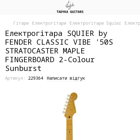
Гітари
Електрогітари
Електрогітари Squier
Елект
Електрогітара SQUIER by
FENDER CLASSIC VIBE '50S
STRATOCASTER MAPLE
FINGERBOARD 2-Colour
Sunburst
Артикул:
229364
Написати відгук