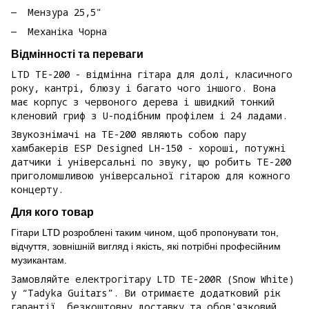
Мензура 25,5"
Механіка Чорна
Відмінності та переваги
LTD TE-200 - відмінна гітара для долі, класичного
року, кантрі, блюзу і багато чого іншого. Вона
має корпус з червоного дерева і швидкий тонкий
кленовий гриф з U-подібним профілем і 24 ладами.
Звукознімачі на TE-200 являють собою пару
хамбакерів ESP Designed LH-150 - хороші, потужні
датчики і універсальні по звуку, що робить TE-200
приголомшливою універсальної гітарою для кожного
концерту.
Для кого товар
Гітари LTD розроблені таким чином, щоб пропонувати тон,
відчуття, зовнішній вигляд і якість, які потрібні професійним
музикантам.
Замовляйте електрогітару LTD TE-200R (Snow White)
у “Tadyka Guitars”. Ви отримаєте додатковий рік
гарантії, безкоштовну доставку та обов'язковий