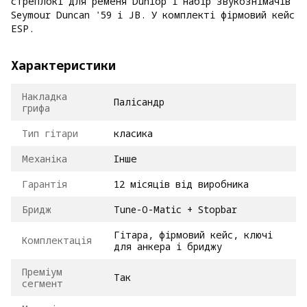
стреплокі для ременя Dunlop і набір звукознімачів
Seymour Duncan '59 і JB. У комплекті фірмовий кейс
ESP.
Характеристики
Накладка
Палісандр
грифа
Тип гітари
класика
Механіка
Інше
Гарантія
12 місяців від виробника
Бридж
Tune-O-Matic + Stopbar
Гітара, фірмовий кейс, ключі
Комплектація
для анкера і бриджу
Преміум
Так
сегмент