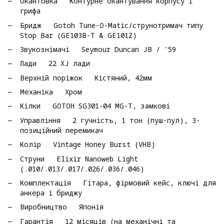
Окантовка Контурне окантування корпусу і
грифа
Бридж Gotoh Tune-O-Matic/струнотримач типу
Stop Bar (GE103B-T & GE101Z)
Звукознімачі Seymour Duncan JB / '59
Лади 22 XJ лади
Верхній поріжок Кістяний, 42мм
Механіка Хром
Кілки GOTOH SG301-04 MG-T, замкові
Управління 2 гучність, 1 тон (пуш-пул), 3-
позиційний перемикач
Колір Vintage Honey Burst (VHB)
Струни Elixir Nanoweb Light
(.010/.013/.017/.026/.036/.046)
Комплектація Гітара, фірмовий кейс, ключі для
анкера і бриджу
Виробництво Японія
Гарантія 12 місяців (на механічні та