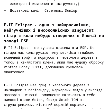
електронні компоненти інструменту)
Додаткові дані Стреплокі Dunlop
E-II Eclipse - одна з найкрасивіших,
найгучніших і високоякісних singlecut
гітар з коли-небудь створених в Японії на
заводі ESP
E-II Eclipse - це сучасна класика від ESP. Ця
гітара має конструкцію типу set-thru (глибоко
вклеєний гриф) з корпусом з червоного дерева з
топом з хвилястого клена, який має чудову обробку
Vintage Honey Burst, доповнену кремовою
окантовкою.
E-II Eclipse має гриф з червоного дерева з
накладкою з палісандру, маркерами ладів у вигляді
прапорів. Основні компоненти включають в себе
замкові кілки Gotoh, бридж Gotoh TOM зі
струнотримачем, кістяний верхній поріжок,