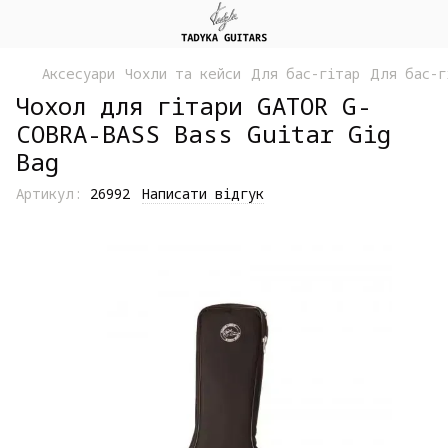
Аксесуари
Чохли та кейси
Для бас-гітар
Для бас-г
Чохол для гітари GATOR G-
COBRA-BASS Bass Guitar Gig
Bag
Артикул:
26992
Написати відгук