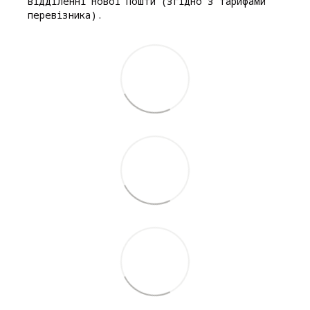
відділенні Нової Пошти (згідно з тарифами
перевізника).