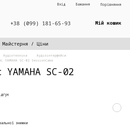
Вхід
Бажання
Порівняння
+38 (099) 181-65-93
Мій кошик
Майстерня / Ціни
Аудіотехніка
Аудіоінтерфейси
йс YAMAHA SC-02 SessionCake
с YAMAHA SC-02
ідгук
вальної знижки