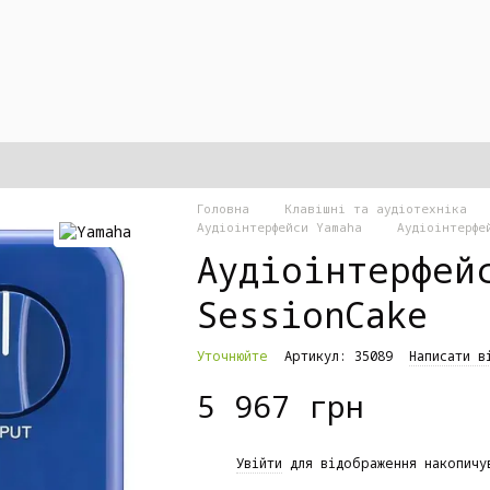
Головна
Клавішні та аудіотехніка
Аудіоінтерфейси Yamaha
Аудіоінтерфе
Аудіоінтерфей
SessionCake
Уточнюйте
Артикул: 35089
Написати в
5 967 грн
%
Увійти
для відображення накопичу