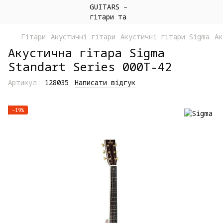
Гітари
Акустичні гітари
Акустичні гітари Sigma
Ак
Акустична гітара Sigma
Standart Series 000T-42
Артикул:
128035
Написати відгук
−19%