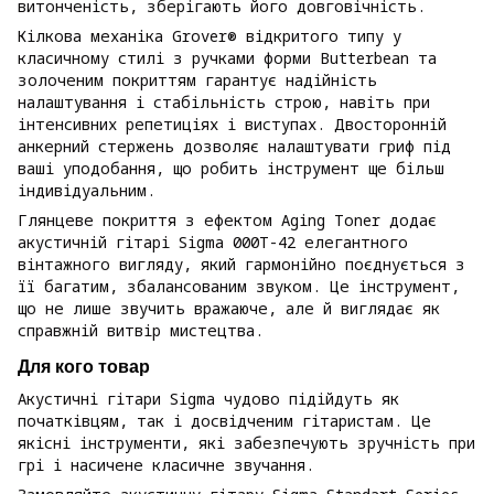
витонченість, зберігають його довговічність.
Кілкова механіка Grover® відкритого типу у
класичному стилі з ручками форми Butterbean та
золоченим покриттям гарантує надійність
налаштування і стабільність строю, навіть при
інтенсивних репетиціях і виступах. Двосторонній
анкерний стержень дозволяє налаштувати гриф під
ваші уподобання, що робить інструмент ще більш
індивідуальним.
Глянцеве покриття з ефектом Aging Toner додає
акустичній гітарі Sigma 000T-42 елегантного
вінтажного вигляду, який гармонійно поєднується з
її багатим, збалансованим звуком. Це інструмент,
що не лише звучить вражаюче, але й виглядає як
справжній витвір мистецтва.
Для кого товар
Акустичні гітари Sigma чудово підійдуть як
початківцям, так і досвідченим гітаристам. Це
якісні інструменти, які забезпечують зручність при
грі і насичене класичне звучання.