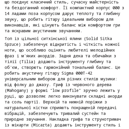
що поєднує класичний стиль, сучасну майстерність
та бездоганний комфорт. Її компактний корпус 000 з
14 ладами поза корпусом дарує теплоту та глибину
звуку, що робить гітару ідеальним вибором для
виконавців, які цінують баланс між комфортом гри
та яскравим акустичним звучанням.
Топ із цільної ситхінської ялини (Solid Sitka
Spruce) забезпечує відкритість і чіткість кожної
ноти, що особливо оцінять любителі мелодійних
фраз і м'яких акордів. Задня дека та обичайки з
тілії (Tilia) додають інструменту глибину та
об'єм, створють гармонійний тональний баланс. Це
робить акустичну гітару Sigma 000T-42
універсальним вибором для різних стилів музики:
від фолку до джазу. Гриф із червоного дерева
(Mahogany) у формі "low profile" зручно лежить у
руці, що дозволяє легко виконувати складні акорди
та соль партії. Верхній та нижній поріжки з
натуральної кістки сприяють покращеній передачі
вібрацій, забезпечують тривалий сустейн та
природне звучання. Накладка грифа та струнотримач
із мікарти (Micarta) додають інструменту стиль і